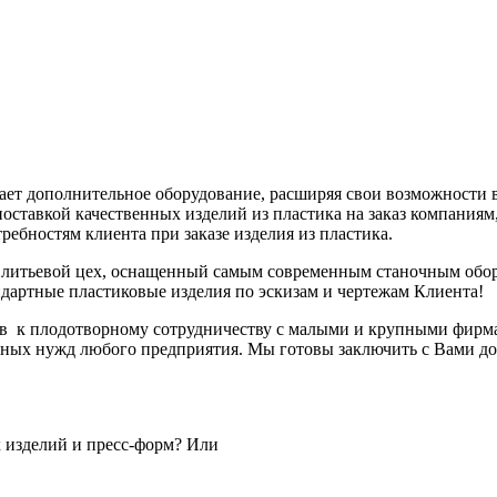
ает дополнительное оборудование, расширяя свои возможности 
поставкой качественных изделий из пластика на заказ компания
ебностям клиента при заказе изделия из пластика.
и литьевой цех, оснащенный самым современным станочным обор
ндартные пластиковые изделия по эскизам и чертежам Клиента!
ов к плодотворному сотрудничеству с малыми и крупными фирмам
нных нужд любого предприятия. Мы готовы заключить с Вами дог
 изделий и пресс-форм? Или